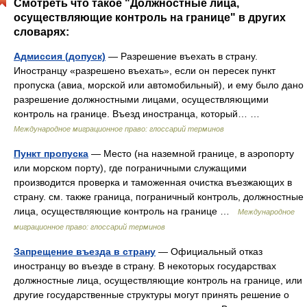
Смотреть что такое "Должностные лица,
осуществляющие контроль на границе" в других
словарях:
Адмиссия (допуск)
— Разрешение въехать в страну.
Иностранцу «разрешено въехать», если он пересек пункт
пропуска (авиа, морской или автомобильный), и ему было дано
разрешение должностными лицами, осуществляющими
контроль на границе. Въезд иностранца, который… …
Международное миграционное право: глоссарий терминов
Пункт пропуска
— Место (на наземной границе, в аэропорту
или морском порту), где пограничными служащими
производится проверка и таможенная очистка въезжающих в
страну. см. также граница, пограничный контроль, должностные
лица, осуществляющие контроль на границе …
Международное
миграционное право: глоссарий терминов
Запрещение въезда в страну
— Официальный отказ
иностранцу во въезде в страну. В некоторых государствах
должностные лица, осуществляющие контроль на границе, или
другие государственные структуры могут принять решение о