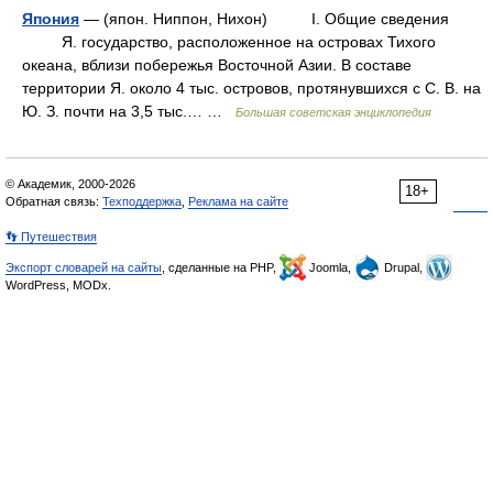
Япония
— (япон. Ниппон, Нихон) I. Общие сведения
Я. государство, расположенное на островах Тихого
океана, вблизи побережья Восточной Азии. В составе
территории Я. около 4 тыс. островов, протянувшихся с С. В. на
Ю. З. почти на 3,5 тыс.… …
Большая советская энциклопедия
© Академик, 2000-2026
18+
Обратная связь:
Техподдержка
,
Реклама на сайте
👣 Путешествия
Экспорт словарей на сайты
, сделанные на PHP,
Joomla,
Drupal,
WordPress, MODx.