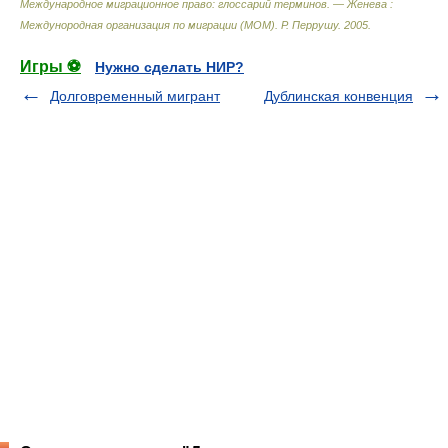
Международное миграционное право: глоссарий терминов. — Женева :
Междунородная организация по миграции (МОМ)
.
Р. Перрушу
.
2005
.
Игры ⚽
Нужно сделать НИР?
Долговременный мигрант
Дублинская конвенция